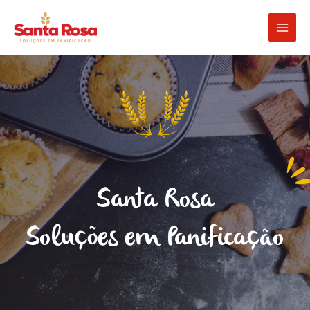
Ir
Main
para
Men
o
conteúdo
Santa Rosa
Soluções em Panificação